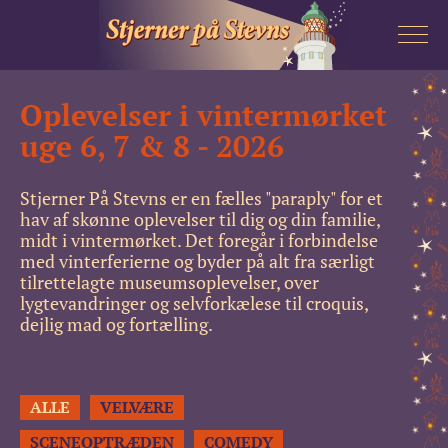
Oplevelser i vintermørket
AKTIVITETER
uge 6, 7 & 8 - 2026
KONTAKT
Stjerner På Stevns er en fælles "paraply" for et
hav af skønne oplevelser til dig og din familie,
OM
midt i vintermørket. Det foregår i forbindelse
med vinterferierne og byder på alt fra særligt
tilrettelagte museumsoplevelser, over
lygtevandringer og selvforkælese til croquis,
dejlig mad og fortælling.
ALLE
VELVÆRE
SCENEOPTRÆDEN
COMEDY