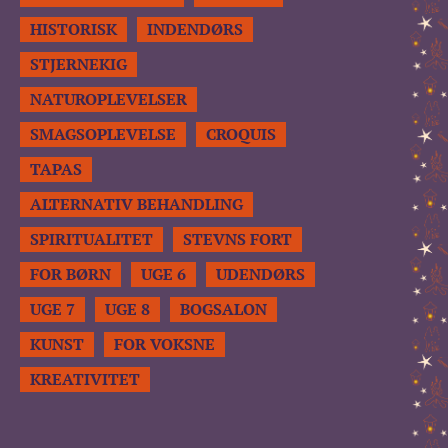
HISTORISK
INDENDØRS
STJERNEKIG
NATUROPLEVELSER
SMAGSOPLEVELSE
CROQUIS
TAPAS
ALTERNATIV BEHANDLING
SPIRITUALITET
STEVNS FORT
FOR BØRN
UGE 6
UDENDØRS
UGE 7
UGE 8
BOGSALON
KUNST
FOR VOKSNE
KREATIVITET